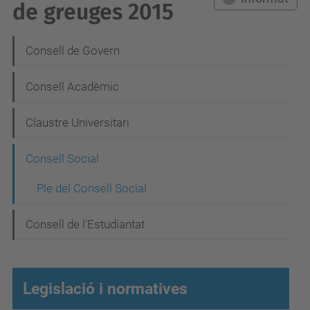
de greuges 2015
N
Consell de Govern
a
Consell Acadèmic
v
e
Claustre Universitari
g
Consell Social
a
c
Ple del Consell Social
i
Consell de l'Estudiantat
ó
Legislació i normatives