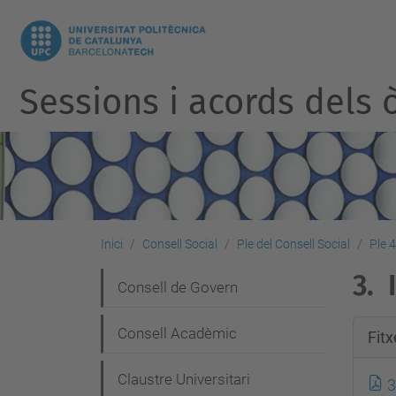
Sessions i acords dels ò
Inici
Consell Social
Ple del Consell Social
Ple 
3.
N
Consell de Govern
a
Consell Acadèmic
Fit
v
e
Claustre Universitari
3