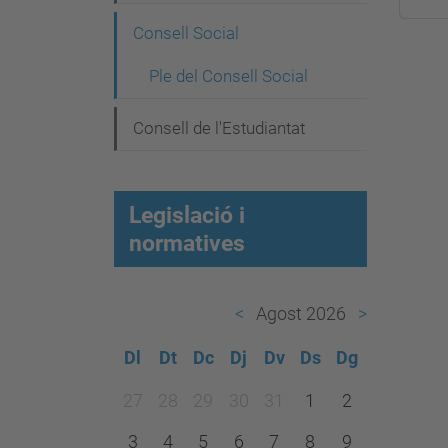
g
Consell Social
a
c
Ple del Consell Social
i
Consell de l'Estudiantat
ó
Legislació i
normatives
Agost 2026
Dl
Dt
Dc
Dj
Dv
Ds
Dg
m
27
28
29
30
31
1
2
o
3
4
5
6
7
8
9