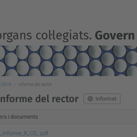
rgans col·legiats.
Govern
4/2016
Informe del rector
Informe del rector
Informat
xers i documents
_Informe_R_CS_.pdf