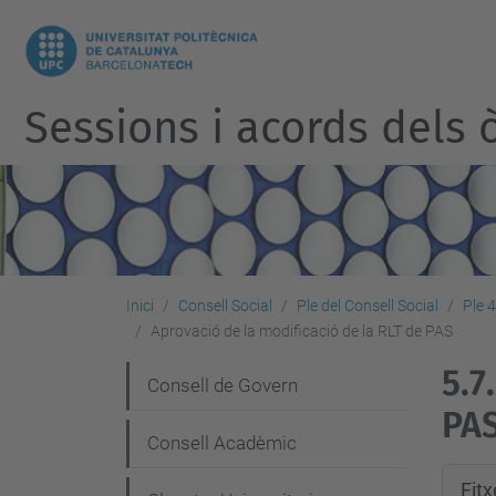
Sessions i acords dels ò
Inici
Consell Social
Ple del Consell Social
Ple 
Aprovació de la modificació de la RLT de PAS
5.7.
N
Consell de Govern
PA
a
Consell Acadèmic
v
Fit