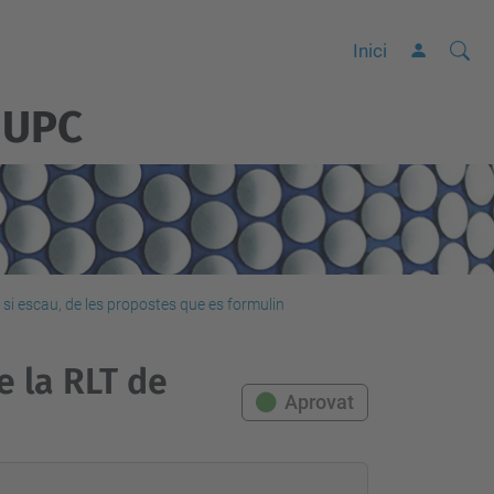
Cerca
C
Inici
e
 UPC
r
c
a
a
v
a
n
si escau, de les propostes que es formulin
ç
a
e la RLT de
d
Aprovat
a
…