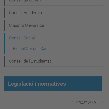
N
Consell de Govern
a
Consell Acadèmic
v
e
Claustre Universitari
g
Consell Social
a
c
Ple del Consell Social
i
Consell de l'Estudiantat
ó
Legislació i normatives
Agost 2026