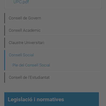
UPC.pdf
N
Consell de Govern
a
Consell Acadèmic
v
e
Claustre Universitari
g
Consell Social
a
c
Ple del Consell Social
i
Consell de l'Estudiantat
ó
Legislació i normatives