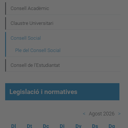
a
Consell Acadèmic
v
e
Claustre Universitari
g
Consell Social
a
c
Ple del Consell Social
i
Consell de l'Estudiantat
ó
Legislació i normatives
Agost 2026
Dl
Dt
Dc
Dj
Dv
Ds
Dg