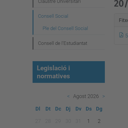
e
20/
Claustre Universitari
g
Consell Social
a
Fit
c
Ple del Consell Social
5
i
Consell de l'Estudiantat
ó
Legislació i
normatives
Agost 2026
Dl
Dt
Dc
Dj
Dv
Ds
Dg
m
27
28
29
30
31
1
2
o