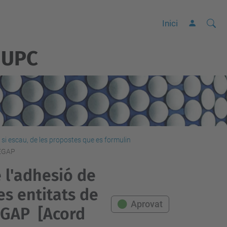
Cerca
C
Inici
e
 UPC
r
c
a
a
v
a
n
si escau, de les propostes que es formulin
VEGAP
ç
a
e l'adhesió de
d
es entitats de
a
Aprovat
EGAP
[Acord
…