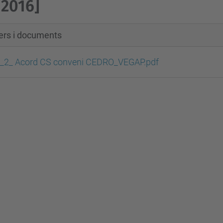
2016]
xers i documents
_2_ Acord CS conveni CEDRO_VEGAP.pdf