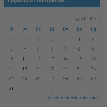
Legislació i normatives
Agost 2026
Dl
Dt
Dc
Dj
Dv
Ds
Dg
m
27
28
29
30
31
1
2
o
3
4
5
6
7
8
9
n
t
10
11
12
13
14
15
16
h
17
18
19
20
21
22
23
-
24
25
26
27
28
29
30
8
31
1
2
3
4
5
6
veure totes les sessions