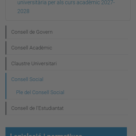
universitària per als curs acadèmic 2027-
2028
N
Consell de Govern
a
Consell Acadèmic
v
e
Claustre Universitari
g
Consell Social
a
c
Ple del Consell Social
i
Consell de l'Estudiantat
ó