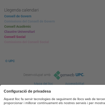
Llegenda calendari
Consell de Govern
Comissions del Consell de Govern
Consell Acadèmic
Claustre Universitari
Consell Social
Comissions del Consell Social
© UPC
Desenvolupat amb
Mapa del lloc
Accessibilitat
Avís legal
Configuració de privadesa