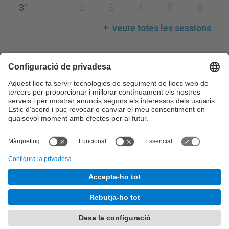
31
1
2
3
4
5
6
veure totes les sessions
Llegenda calendari
Consell de Govern
Comissions del Consell de Govern
Consell Acadèmic
Claustre Universitari
Consell Social
Comissions del Consell Social
© UPC
Desenvolupat amb