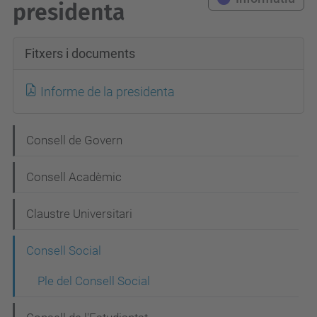
presidenta
Fitxers i documents
Informe de la presidenta
N
Consell de Govern
a
Consell Acadèmic
v
e
Claustre Universitari
g
Consell Social
a
c
Ple del Consell Social
i