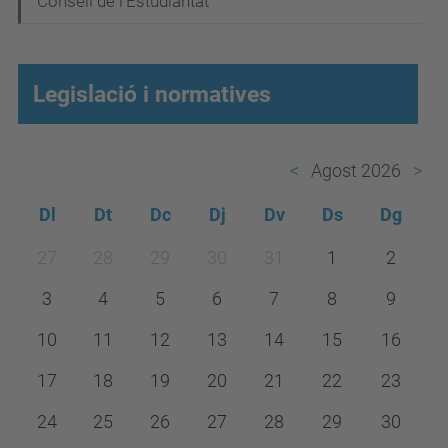
Consell de l'Estudiantat
ó
Legislació i normatives
Agost 2026
Dl
Dt
Dc
Dj
Dv
Ds
Dg
m
27
28
29
30
31
1
2
o
3
4
5
6
7
8
9
n
t
10
11
12
13
14
15
16
h
17
18
19
20
21
22
23
-
24
25
26
27
28
29
30
8