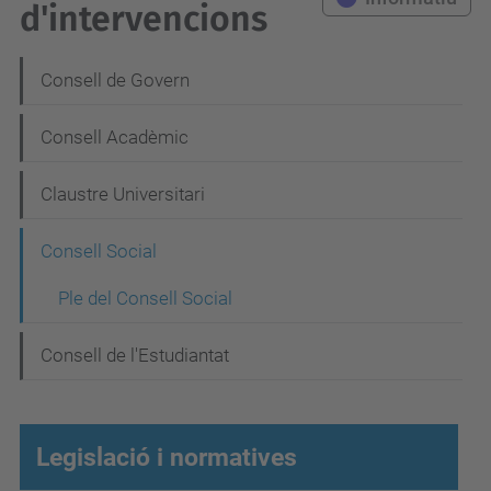
d'intervencions
N
Consell de Govern
a
Consell Acadèmic
v
e
Claustre Universitari
g
Consell Social
a
c
Ple del Consell Social
i
Consell de l'Estudiantat
ó
Legislació i normatives