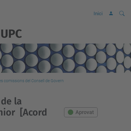
Cerca
C
Inici
e
 UPC
r
c
a
a
v
a
n
les comissions del Consell de Govern
ç
a
 de la
d
nior
[Acord
Aprovat
a
…