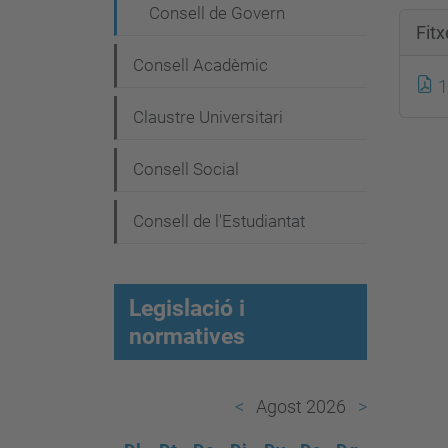
e
Consell de Govern
g
Fit
a
Consell Acadèmic
1
c
Claustre Universitari
i
ó
Consell Social
Consell de l'Estudiantat
Legislació i
normatives
Agost 2026