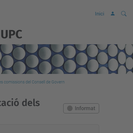
Cerca
C
Inici
e
 UPC
r
c
a
a
v
a
n
les comissions del Consell de Govern
ç
a
cació dels
d
Informat
a
…