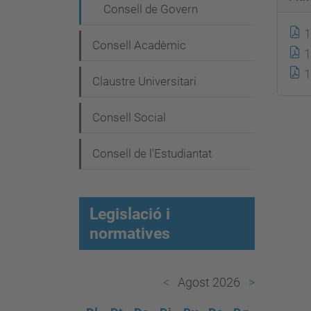
e
Consell de Govern
g
1
a
Consell Acadèmic
1
c
1
Claustre Universitari
i
ó
Consell Social
Consell de l'Estudiantat
Legislació i
normatives
Agost 2026