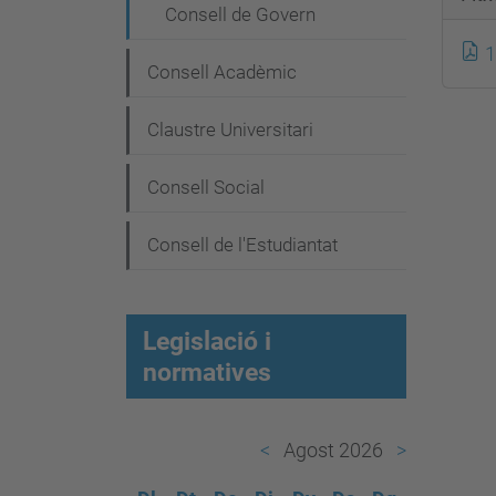
e
Consell de Govern
g
1
a
Consell Acadèmic
c
Claustre Universitari
i
ó
Consell Social
Consell de l'Estudiantat
Legislació i
normatives
Agost 2026