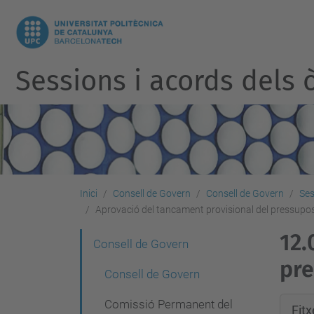
Sessions i acords dels ò
Inici
Consell de Govern
Consell de Govern
Ses
Aprovació del tancament provisional del pressupo
12.
N
Consell de Govern
pre
a
Consell de Govern
v
Comissió Permanent del
Fit