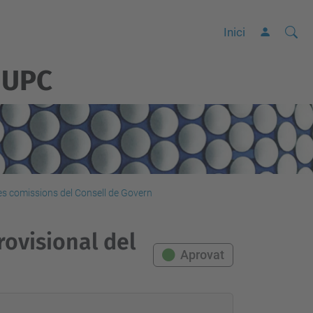
Cerca
C
Inici
e
 UPC
r
c
a
a
v
a
n
les comissions del Consell de Govern
ç
a
ovisional del
d
Aprovat
a
…