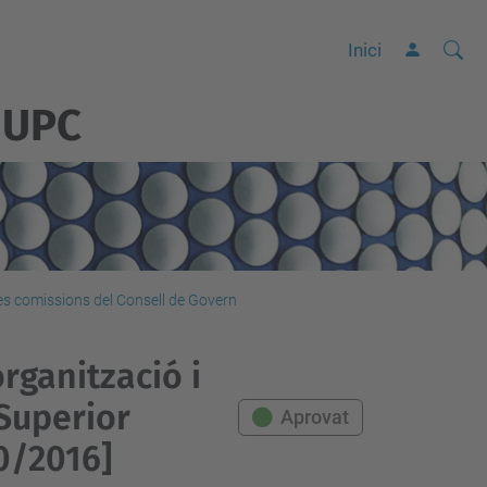
Cerca
C
Inici
e
 UPC
r
c
a
a
v
a
n
les comissions del Consell de Govern
ç
a
rganització i
d
Superior
Aprovat
a
0/2016]
…