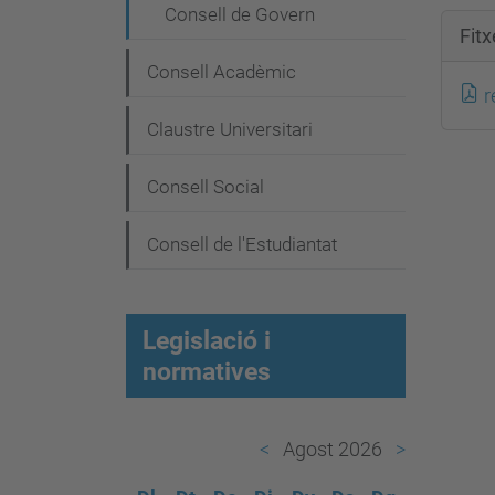
e
Consell de Govern
g
Fit
a
Consell Acadèmic
r
c
Claustre Universitari
i
ó
Consell Social
Consell de l'Estudiantat
Legislació i
normatives
Agost 2026