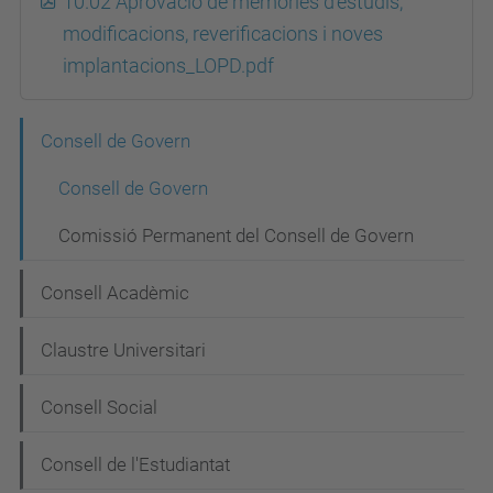
10.02 Aprovació de memòries d'estudis,
modificacions, reverificacions i noves
implantacions_LOPD.pdf
N
Consell de Govern
a
Consell de Govern
v
Comissió Permanent del Consell de Govern
e
g
Consell Acadèmic
a
Claustre Universitari
c
i
Consell Social
ó
Consell de l'Estudiantat