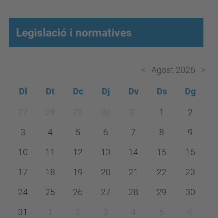
Legislació i normatives
Agost 2026
Dl
Dt
Dc
Dj
Dv
Ds
Dg
m
27
28
29
30
31
1
2
o
3
4
5
6
7
8
9
n
t
10
11
12
13
14
15
16
h
17
18
19
20
21
22
23
-
24
25
26
27
28
29
30
8
31
1
2
3
4
5
6