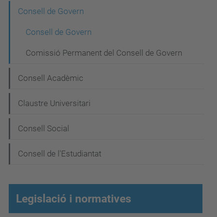
N
Consell de Govern
a
Consell de Govern
v
Comissió Permanent del Consell de Govern
e
g
Consell Acadèmic
a
Claustre Universitari
c
i
Consell Social
ó
Consell de l'Estudiantat
Legislació i normatives