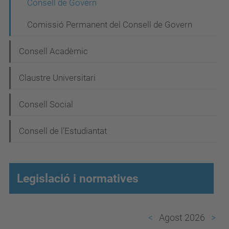
Consell de Govern
v
Comissió Permanent del Consell de Govern
e
g
Consell Acadèmic
a
Claustre Universitari
c
i
Consell Social
ó
Consell de l'Estudiantat
Legislació i normatives
Agost 2026