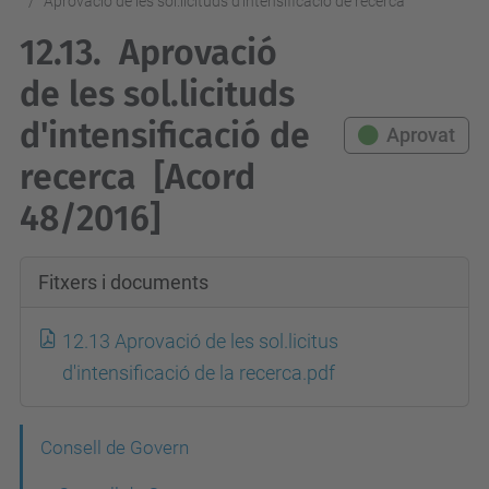
Aprovació de les sol.licituds d'intensificació de recerca
12.13.
Aprovació
de les sol.licituds
d'intensificació de
Aprovat
recerca
[Acord
48/2016]
Fitxers i documents
12.13 Aprovació de les sol.licitus
d'intensificació de la recerca.pdf
N
Consell de Govern
a