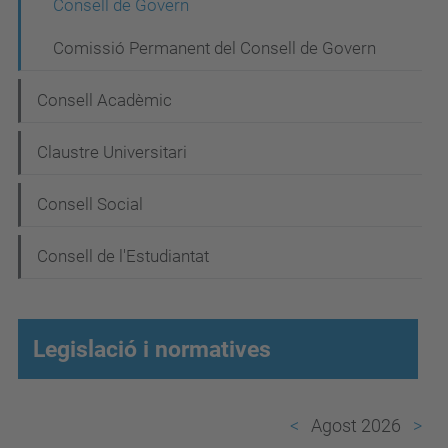
Consell de Govern
v
Comissió Permanent del Consell de Govern
e
g
Consell Acadèmic
a
Claustre Universitari
c
i
Consell Social
ó
Consell de l'Estudiantat
Legislació i normatives
Agost 2026