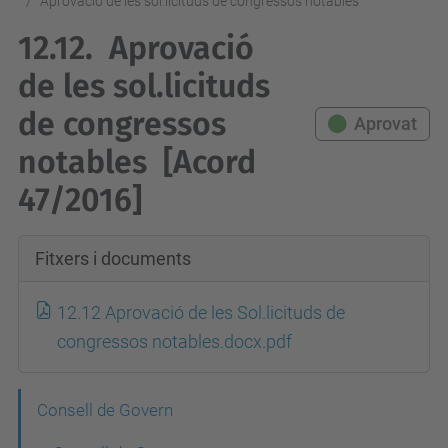
Aprovació de les sol.licituds de congressos notables
12.12.
Aprovació
de les sol.licituds
de congressos
Aprovat
notables
[Acord
47/2016]
Fitxers i documents
12.12 Aprovació de les Sol.licituds de
congressos notables.docx.pdf
N
Consell de Govern
a