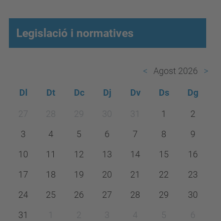
Legislació i normatives
Agost 2026
Dl
Dt
Dc
Dj
Dv
Ds
Dg
m
27
28
29
30
31
1
2
o
3
4
5
6
7
8
9
n
t
10
11
12
13
14
15
16
h
17
18
19
20
21
22
23
-
24
25
26
27
28
29
30
8
31
1
2
3
4
5
6