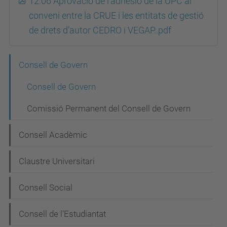
12.06 Aprovació de l'adhesió de la UPC al
conveni entre la CRUE i les entitats de gestió
de drets d’autor CEDRO i VEGAP..pdf
N
Consell de Govern
a
Consell de Govern
v
Comissió Permanent del Consell de Govern
e
g
Consell Acadèmic
a
Claustre Universitari
c
i
Consell Social
ó
Consell de l'Estudiantat