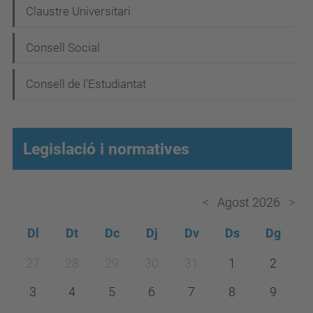
Claustre Universitari
c
i
Consell Social
ó
Consell de l'Estudiantat
Legislació i normatives
Agost 2026
Dl
Dt
Dc
Dj
Dv
Ds
Dg
m
27
28
29
30
31
1
2
o
3
4
5
6
7
8
9
n