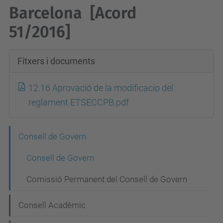
Barcelona
[Acord
51/2016]
Fitxers i documents
12.16 Aprovació de la modificacio del
reglament ETSECCPB.pdf
N
Consell de Govern
a
Consell de Govern
v
Comissió Permanent del Consell de Govern
e
g
Consell Acadèmic
a