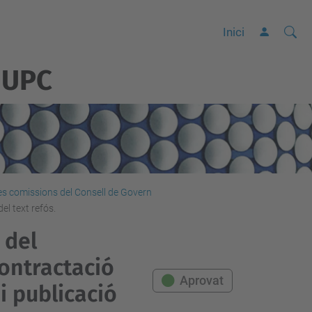
Cerca
C
Inici
e
 UPC
r
c
a
a
v
a
n
les comissions del Consell de Govern
el text refós.
ç
a
 del
d
contractació
a
Aprovat
i publicació
…