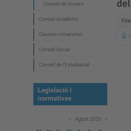
e
del
Consell de Govern
g
a
Consell Acadèmic
Fit
c
Claustre Universitari
1
i
ó
Consell Social
Consell de l'Estudiantat
Legislació i
normatives
Agost 2026