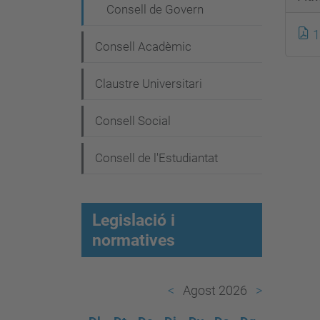
e
Consell de Govern
g
1
a
Consell Acadèmic
c
Claustre Universitari
i
ó
Consell Social
Consell de l'Estudiantat
Legislació i
normatives
Agost 2026