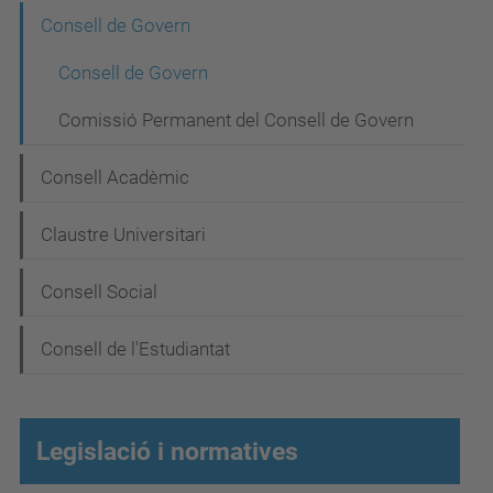
N
Consell de Govern
a
Consell de Govern
v
Comissió Permanent del Consell de Govern
e
g
Consell Acadèmic
a
Claustre Universitari
c
i
Consell Social
ó
Consell de l'Estudiantat
Legislació i normatives