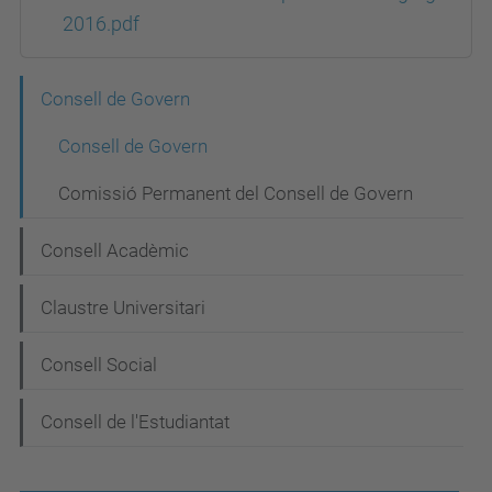
2016.pdf
N
Consell de Govern
a
Consell de Govern
v
Comissió Permanent del Consell de Govern
e
g
Consell Acadèmic
a
Claustre Universitari
c
i
Consell Social
ó
Consell de l'Estudiantat