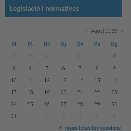
Legislació i normatives
Agost 2026
Dl
Dt
Dc
Dj
Dv
Ds
Dg
m
27
28
29
30
31
1
2
o
3
4
5
6
7
8
9
n
t
10
11
12
13
14
15
16
h
17
18
19
20
21
22
23
-
24
25
26
27
28
29
30
8
31
1
2
3
4
5
6
veure totes les sessions