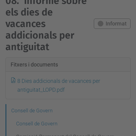
08.
Informe sobre
els dies de
vacances
Informat
addicionals per
antiguitat
Fitxers i documents
8 Dies addicionals de vacances per
antiguitat_LOPD.pdf
N
Consell de Govern
a
Consell de Govern
v