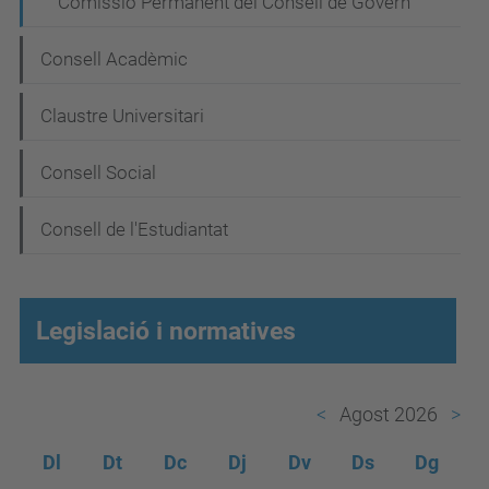
Comissió Permanent del Consell de Govern
e
g
Consell Acadèmic
a
Claustre Universitari
c
i
Consell Social
ó
Consell de l'Estudiantat
Legislació i normatives
Agost 2026
Dl
Dt
Dc
Dj
Dv
Ds
Dg