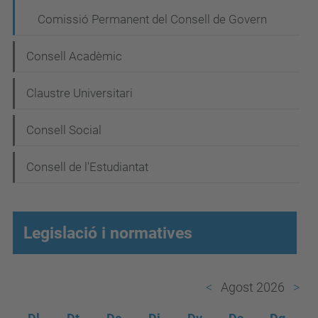
v
Comissió Permanent del Consell de Govern
e
g
Consell Acadèmic
a
Claustre Universitari
c
i
Consell Social
ó
Consell de l'Estudiantat
Legislació i normatives
Agost 2026