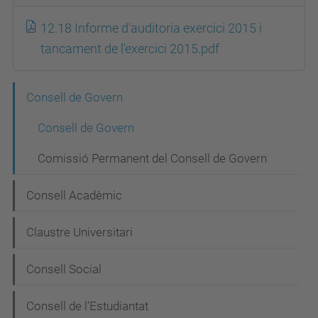
12.18 Informe d'auditoria exercici 2015 i
tancament de l'exercici 2015.pdf
N
Consell de Govern
a
Consell de Govern
v
Comissió Permanent del Consell de Govern
e
g
Consell Acadèmic
a
Claustre Universitari
c
i
Consell Social
ó
Consell de l'Estudiantat