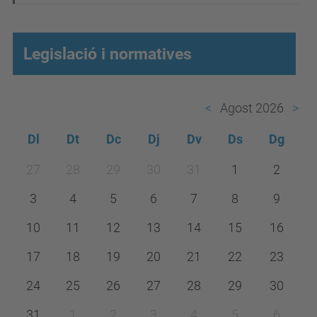
Legislació i normatives
Agost 2026
Dl
Dt
Dc
Dj
Dv
Ds
Dg
m
27
28
29
30
31
1
2
o
3
4
5
6
7
8
9
n
t
10
11
12
13
14
15
16
h
17
18
19
20
21
22
23
-
24
25
26
27
28
29
30
8
31
1
2
3
4
5
6