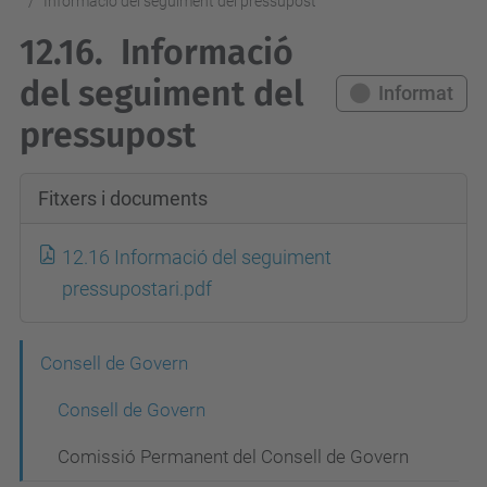
Informació del seguiment del pressupost
12.16.
Informació
del seguiment del
Informat
pressupost
Fitxers i documents
12.16 Informació del seguiment
pressupostari.pdf
N
Consell de Govern
a
Consell de Govern
v
Comissió Permanent del Consell de Govern
e