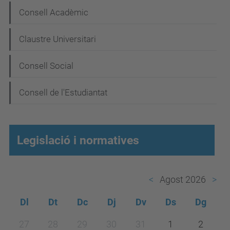
g
Consell Acadèmic
a
Claustre Universitari
c
i
Consell Social
ó
Consell de l'Estudiantat
Legislació i normatives
Agost 2026
Dl
Dt
Dc
Dj
Dv
Ds
Dg
m
27
28
29
30
31
1
2