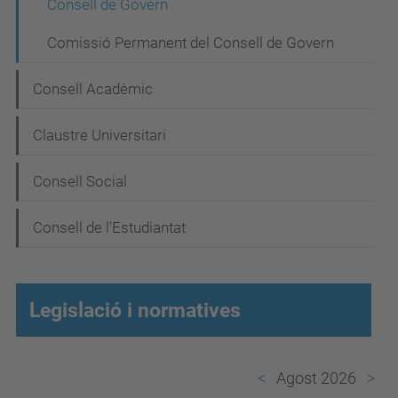
Consell de Govern
v
Comissió Permanent del Consell de Govern
e
g
Consell Acadèmic
a
Claustre Universitari
c
i
Consell Social
ó
Consell de l'Estudiantat
Legislació i normatives
Agost 2026