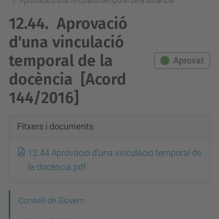
Aprovació d'una vinculació temporal de la docència
12.44.
Aprovació
d'una vinculació
temporal de la
Aprovat
docència
[Acord
144/2016]
Fitxers i documents
12.44 Aprovació d'una vinculació temporal de
la docència.pdf
N
Consell de Govern
a