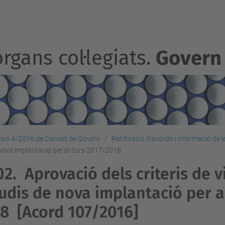
rgans col·legiats.
Govern
sió 4/2016 de Consell de Govern
Ratificació d’acords i informació de 
de nova implantació per al curs 2017‐2018
02.
Aprovació dels criteris de v
udis de nova implantació per al
18
[Acord 107/2016]