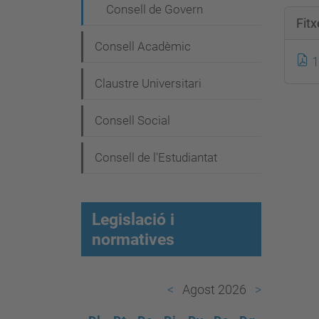
e
Consell de Govern
g
Fit
a
Consell Acadèmic
1
c
Claustre Universitari
i
ó
Consell Social
Consell de l'Estudiantat
Legislació i
normatives
Agost 2026