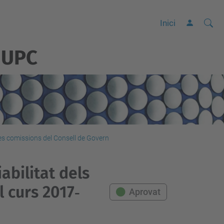
Cerca
C
Inici
e
 UPC
r
c
a
a
v
a
n
les comissions del Consell de Govern
ç
a
iabilitat dels
d
 curs 2017‐
Aprovat
a
…