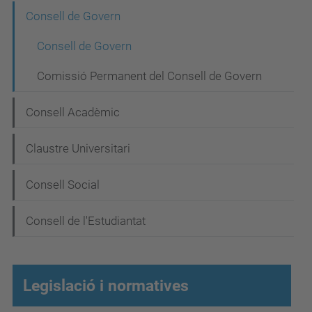
N
Consell de Govern
a
Consell de Govern
v
Comissió Permanent del Consell de Govern
e
g
Consell Acadèmic
a
Claustre Universitari
c
i
Consell Social
ó
Consell de l'Estudiantat
Legislació i normatives