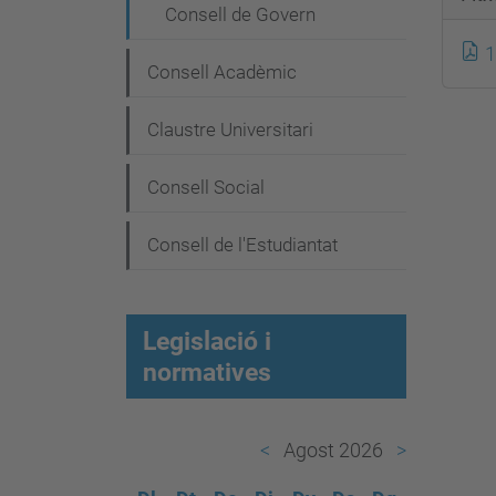
e
Consell de Govern
g
1
a
Consell Acadèmic
c
Claustre Universitari
i
ó
Consell Social
Consell de l'Estudiantat
Legislació i
normatives
Agost 2026