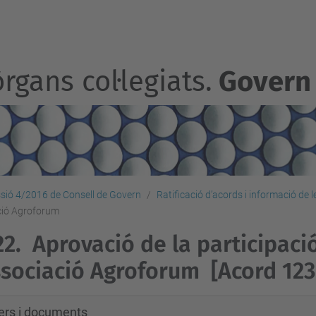
rgans col·legiats.
Govern
sió 4/2016 de Consell de Govern
Ratificació d’acords i informació de 
ació Agroforum
22.
Aprovació de la participaci
ssociació Agroforum
[Acord 12
xers i documents