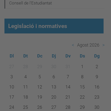
Consell de l'Estudiantat
Legislació i normatives
Agost 2026
Dl
Dt
Dc
Dj
Dv
Ds
Dg
m
27
28
29
30
31
1
2
o
3
4
5
6
7
8
9
n
t
10
11
12
13
14
15
16
h
17
18
19
20
21
22
23
-
24
25
26
27
28
29
30
8