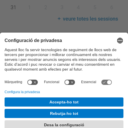
31
1
2
3
4
5
6
veure totes les sessions
Llegenda calendari
Consell de Govern
Comissions del Consell de Govern
Consell Acadèmic
Claustre Universitari
Consell Social
Comissions del Consell Social
© UPC
Desenvolupat amb