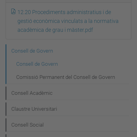
12.20 Procediments administratius i de
gestió econòmica vinculats a la normativa
acadèmica de grau i màster.pdf
N
Consell de Govern
a
Consell de Govern
v
Comissió Permanent del Consell de Govern
e
g
Consell Acadèmic
a
Claustre Universitari
c
i
Consell Social
ó