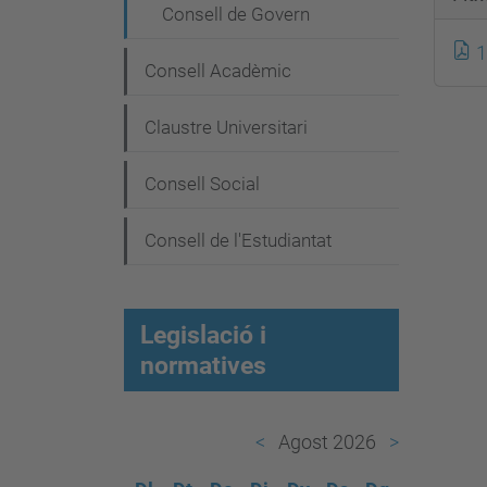
e
Consell de Govern
g
1
a
Consell Acadèmic
c
Claustre Universitari
i
ó
Consell Social
Consell de l'Estudiantat
Legislació i
normatives
Agost 2026