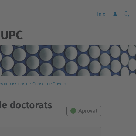
Cerca
C
Inici
e
 UPC
r
c
a
a
v
a
n
les comissions del Consell de Govern
ç
a
de doctorats
d
Aprovat
a
…