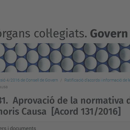
rgans col·legiats.
Govern
sió 4/2016 de Consell de Govern
Ratificació d’acords i informació de 
Causa
31.
Aprovació de la normativa 
oris Causa
[Acord 131/2016]
xers i documents