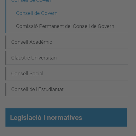
N
Consell de Govern
a
Consell de Govern
v
Comissió Permanent del Consell de Govern
e
g
Consell Acadèmic
a
Claustre Universitari
c
i
Consell Social
ó
Consell de l'Estudiantat
Legislació i normatives