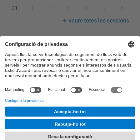
31
1
2
3
4
5
6
veure totes les sessions
Llegenda calendari
Consell de Govern
Comissions del Consell de Govern
Consell Acadèmic
Claustre Universitari
Consell Social
Comissions del Consell Social
© UPC
Desenvolupat amb