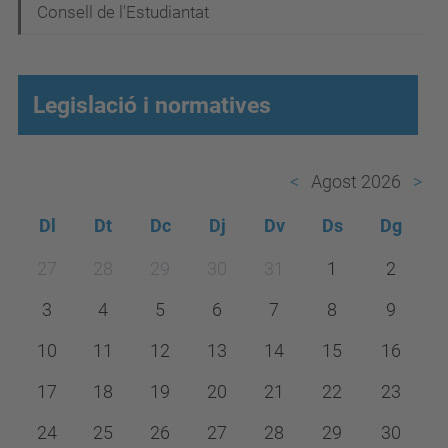
Consell de l'Estudiantat
Legislació i normatives
Agost 2026
Dl
Dt
Dc
Dj
Dv
Ds
Dg
m
27
28
29
30
31
1
2
o
3
4
5
6
7
8
9
n
t
10
11
12
13
14
15
16
h
17
18
19
20
21
22
23
-
24
25
26
27
28
29
30
8