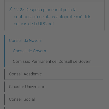
12.25 Despesa pluriennal per a la
contractació de plans autoprotecció dels
edificis de la UPC.pdf
N
Consell de Govern
a
Consell de Govern
v
Comissió Permanent del Consell de Govern
e
g
Consell Acadèmic
a
Claustre Universitari
c
i
Consell Social
ó