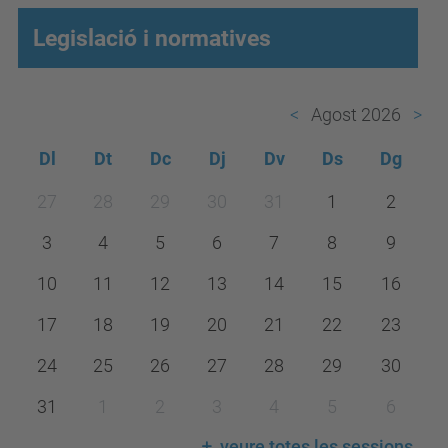
Legislació i normatives
Agost 2026
Dl
Dt
Dc
Dj
Dv
Ds
Dg
m
27
28
29
30
31
1
2
o
3
4
5
6
7
8
9
n
t
10
11
12
13
14
15
16
h
17
18
19
20
21
22
23
-
24
25
26
27
28
29
30
8
31
1
2
3
4
5
6
veure totes les sessions