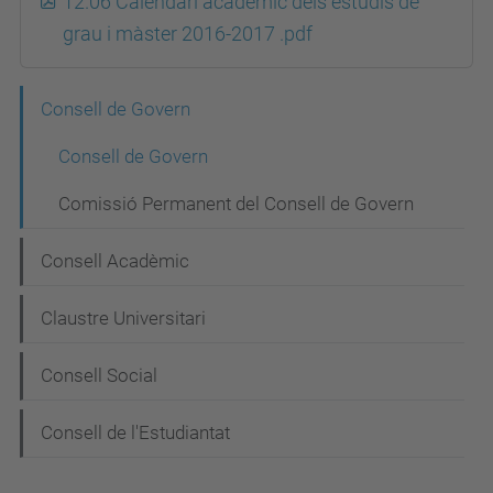
12.06 Calendari acadèmic dels estudis de
grau i màster 2016-2017 .pdf
N
Consell de Govern
a
Consell de Govern
v
Comissió Permanent del Consell de Govern
e
g
Consell Acadèmic
a
Claustre Universitari
c
i
Consell Social
ó
Consell de l'Estudiantat