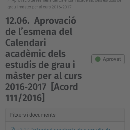
Aprovació de l’esmena del Calendari acadèmic dels estudis de
grau i màster per al curs 2016‐2017
12.06.
Aprovació
de l’esmena del
Calendari
acadèmic dels
Aprovat
estudis de grau i
màster per al curs
2016‐2017
[Acord
111/2016]
Fitxers i documents