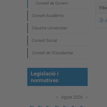
e
Consell de Govern
g
Fit
a
Consell Acadèmic
A
c
Claustre Universitari
i
ó
Consell Social
Consell de l'Estudiantat
Legislació i
normatives
Agost 2026