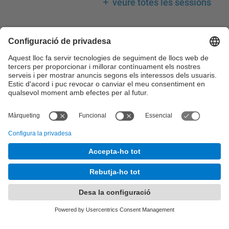
veure totes les sessions
Llegenda calendari
Consell de Govern
Comissions del Consell de Govern
Consell Acadèmic
Claustre Universitari
Consell Social
Comissions del Consell Social
© UPC
Desenvolupat amb
Mapa del lloc
Accessibilitat
Avís legal
Configuració de privadesa