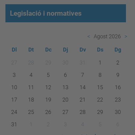
Legislació i normatives
Agost 2026
Dl
Dt
Dc
Dj
Dv
Ds
Dg
m
27
28
29
30
31
1
2
o
3
4
5
6
7
8
9
n
t
10
11
12
13
14
15
16
h
17
18
19
20
21
22
23
-
24
25
26
27
28
29
30
8
31
1
2
3
4
5
6