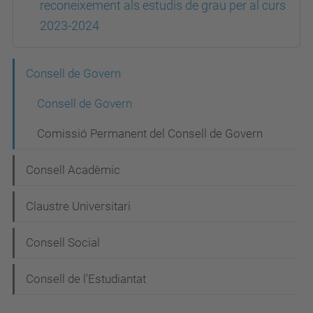
reconeixement als estudis de grau per al curs
2023-2024
N
Consell de Govern
a
Consell de Govern
v
Comissió Permanent del Consell de Govern
e
g
Consell Acadèmic
a
Claustre Universitari
c
i
Consell Social
ó
Consell de l'Estudiantat