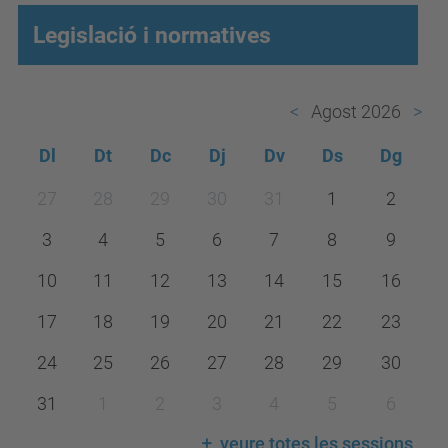
Legislació i normatives
Agost 2026
Dl
Dt
Dc
Dj
Dv
Ds
Dg
m
27
28
29
30
31
1
2
o
3
4
5
6
7
8
9
n
t
10
11
12
13
14
15
16
h
17
18
19
20
21
22
23
-
24
25
26
27
28
29
30
8
31
1
2
3
4
5
6
veure totes les sessions