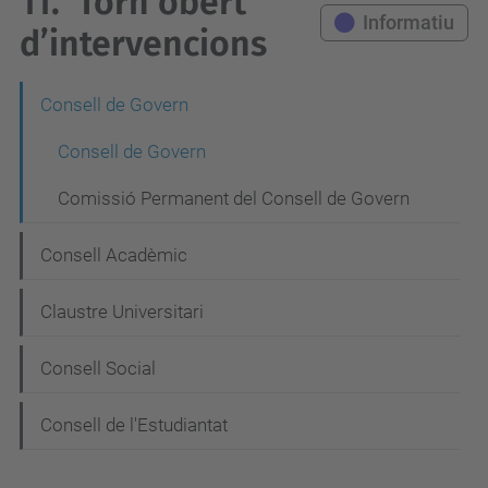
11.
Torn obert
Informatiu
d’intervencions
N
Consell de Govern
a
Consell de Govern
v
Comissió Permanent del Consell de Govern
e
g
Consell Acadèmic
a
Claustre Universitari
c
i
Consell Social
ó
Consell de l'Estudiantat