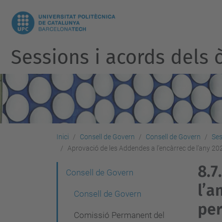
Sessions i acords dels ò
Inici
Consell de Govern
Consell de Govern
Ses
Aprovació de les Addendes a l’encàrrec de l’any 202
8.7.
N
Consell de Govern
l’a
a
Consell de Govern
v
per
Comissió Permanent del