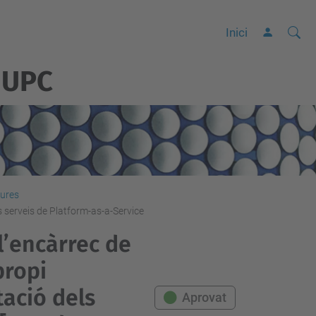
Cerca
C
Inici
e
 UPC
r
c
a
a
v
a
n
tures
s serveis de Platform-as-a-Service
ç
a
l’encàrrec de
d
propi
a
tació dels
Aprovat
…