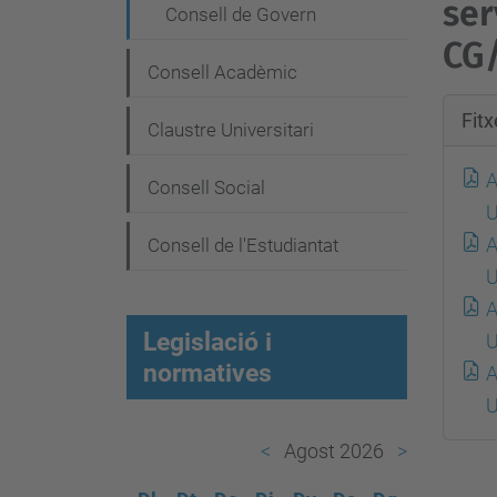
e
ser
Consell de Govern
g
CG
a
Consell Acadèmic
c
Fit
Claustre Universitari
i
A
ó
Consell Social
U
A
Consell de l'Estudiantat
U
A
Legislació i
U
normatives
A
U
Agost 2026