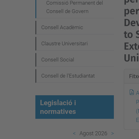
Comissió Permanent del
e
per
Consell de Govern
g
Dev
a
Consell Acadèmic
to 
c
Claustre Universitari
Ext
i
Uni
ó
Consell Social
Consell de l'Estudiantat
Fit
A
Legislació i
P
normatives
(
E
Agost 2026