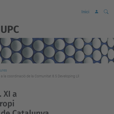
Cerca
C
Inici
e
 UPC
r
c
a
a
v
a
n
tures
 a la coordinació de la Comunitat 8.5 Developing Lll
ç
a
 XI a
d
a
propi
…
 de Catalunya,