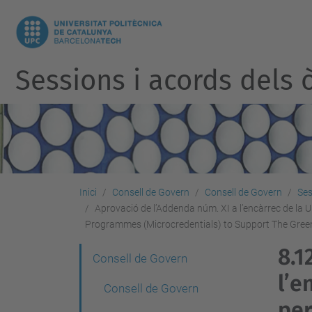
Sessions i acords dels ò
Inici
Consell de Govern
Consell de Govern
Ses
Aprovació de l’Addenda núm. XI a l’encàrrec de la U
Programmes (Microcredentials) to Support The Green 
8.1
N
Consell de Govern
l’e
a
Consell de Govern
v
per