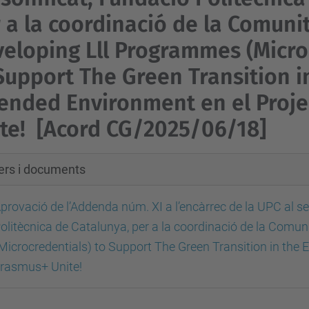
 a la coordinació de la Comunit
eloping Lll Programmes (Micro
Support The Green Transition i
ended Environment en el Proj
te!
[Acord CG/2025/06/18]
xers i documents
provació de l’Addenda núm. XI a l’encàrrec de la UPC al se
olitècnica de Catalunya, per a la coordinació de la Comu
Microcredentials) to Support The Green Transition in the 
rasmus+ Unite!