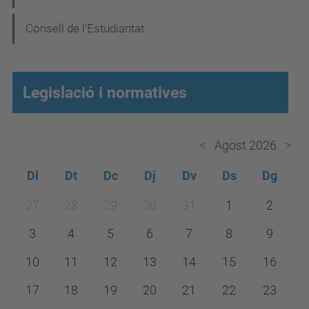
ó
Consell de l'Estudiantat
Legislació i normatives
Agost 2026
Dl
Dt
Dc
Dj
Dv
Ds
Dg
m
27
28
29
30
31
1
2
o
3
4
5
6
7
8
9
n
t
10
11
12
13
14
15
16
h
17
18
19
20
21
22
23
-