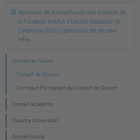
Aprovació de la modificació dels Estatuts de
la Fundació Institut d’Estudis Espacials de
Catalunya (IEEC) i aprovació del seu text
refós.
N
Consell de Govern
a
Consell de Govern
v
Comissió Permanent del Consell de Govern
e
g
Consell Acadèmic
a
Claustre Universitari
c
i
Consell Social