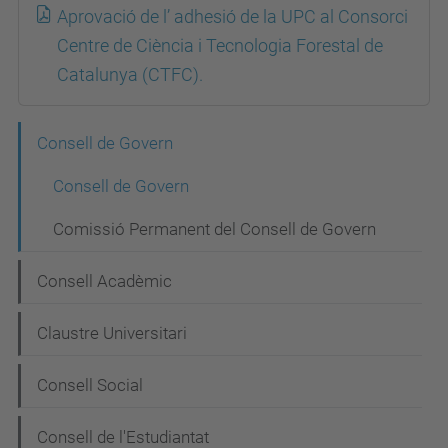
Aprovació de l’ adhesió de la UPC al Consorci
Centre de Ciència i Tecnologia Forestal de
Catalunya (CTFC).
N
Consell de Govern
a
Consell de Govern
v
Comissió Permanent del Consell de Govern
e
g
Consell Acadèmic
a
Claustre Universitari
c
i
Consell Social
ó
Consell de l'Estudiantat