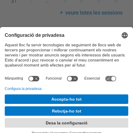
31
1
2
3
4
5
6
veure totes les sessions
Llegenda calendari
Consell de Govern
Comissions del Consell de Govern
Consell Acadèmic
Claustre Universitari
Consell Social
Comissions del Consell Social
© UPC
Desenvolupat amb
Mapa del lloc
Accessibilitat