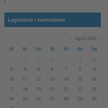
Legislació i normatives
Agost 2026
Dl
Dt
Dc
Dj
Dv
Ds
Dg
m
27
28
29
30
31
1
2
o
3
4
5
6
7
8
9
n
t
10
11
12
13
14
15
16
h
17
18
19
20
21
22
23
-
24
25
26
27
28
29
30
8