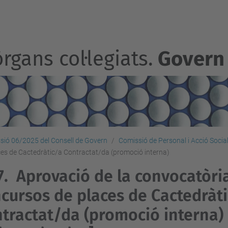
rgans col·legiats.
Govern
sió 06/2025 del Consell de Govern
Comissió de Personal i Acció Socia
ces de Cactedràtic/a Contractat/da (promoció interna)
7.
Aprovació de la convocatòri
cursos de places de Cactedràt
tractat/da (promoció interna)