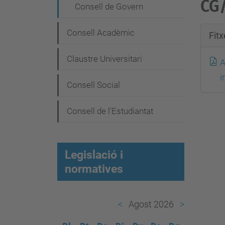
e
CG
Consell de Govern
g
a
Consell Acadèmic
Fit
c
Claustre Universitari
A
i
i
ó
Consell Social
Consell de l'Estudiantat
Legislació i
normatives
Agost 2026