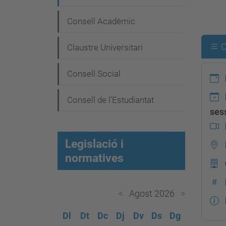
g
a
Consell Acadèmic
c
C
Claustre Universitari
i
ó
Consell Social
Consell de l'Estudiantat
ses
Legislació i
normatives
Agost 2026
Dl
Dt
Dc
Dj
Dv
Ds
Dg