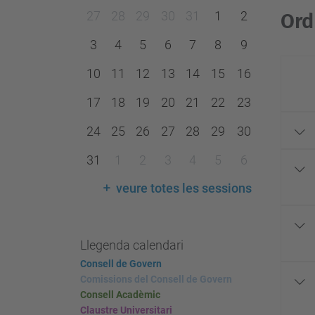
m
27
28
29
30
31
1
2
Ord
o
3
4
5
6
7
8
9
n
t
10
11
12
13
14
15
16
h
17
18
19
20
21
22
23
-
24
25
26
27
28
29
30
8
31
1
2
3
4
5
6
veure totes les sessions
Llegenda calendari
Consell de Govern
Comissions del Consell de Govern
Consell Acadèmic
Claustre Universitari