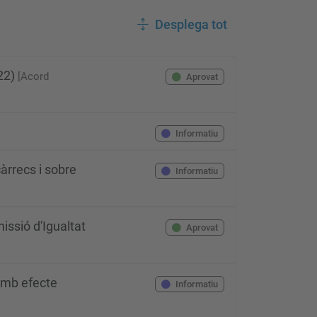
Desplega tot
022)
[Acord
Aprovat
Informatiu
rrecs i sobre
Informatiu
ssió d'Igualtat
Aprovat
 amb efecte
Informatiu