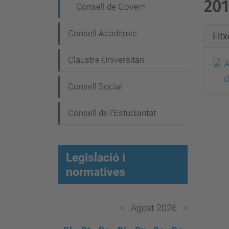
e
201
Consell de Govern
g
a
Consell Acadèmic
Fit
c
Claustre Universitari
A
i
d
ó
Consell Social
Consell de l'Estudiantat
Legislació i
normatives
Agost 2026