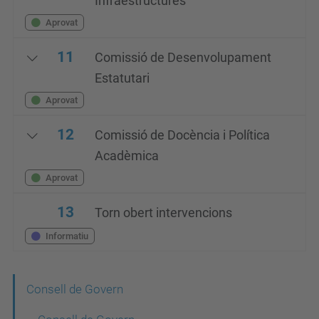
Infraestructures
Aprovat
11
Comissió de Desenvolupament
Estatutari
Aprovat
12
Comissió de Docència i Política
Acadèmica
Aprovat
13
Torn obert intervencions
Informatiu
N
Consell de Govern
a