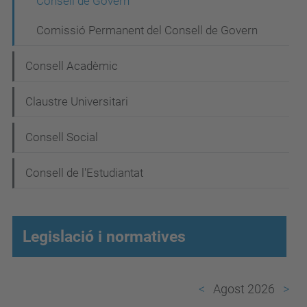
Consell de Govern
v
Comissió Permanent del Consell de Govern
e
g
Consell Acadèmic
a
Claustre Universitari
c
i
Consell Social
ó
Consell de l'Estudiantat
Legislació i normatives
Agost 2026