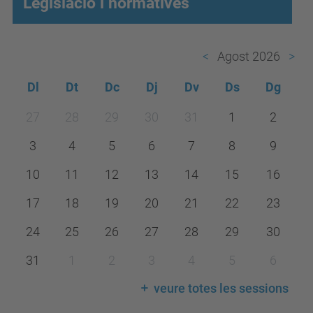
Legislació i normatives
Agost 2026
Dl
Dt
Dc
Dj
Dv
Ds
Dg
m
27
28
29
30
31
1
2
o
3
4
5
6
7
8
9
n
t
10
11
12
13
14
15
16
h
17
18
19
20
21
22
23
-
24
25
26
27
28
29
30
8
31
1
2
3
4
5
6
veure totes les sessions