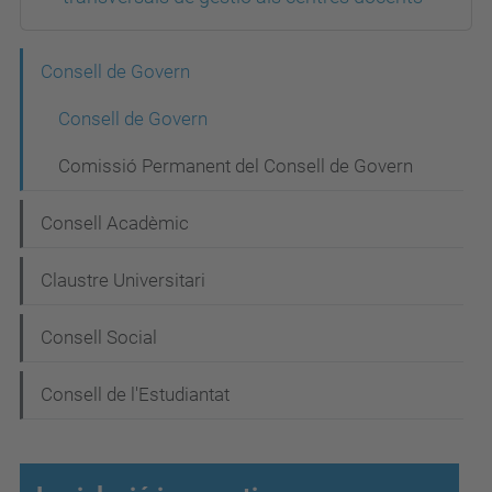
N
Consell de Govern
a
Consell de Govern
v
Comissió Permanent del Consell de Govern
e
g
Consell Acadèmic
a
Claustre Universitari
c
i
Consell Social
ó
Consell de l'Estudiantat