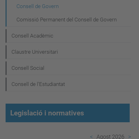
a
Consell de Govern
v
Comissió Permanent del Consell de Govern
e
g
Consell Acadèmic
a
Claustre Universitari
c
i
Consell Social
ó
Consell de l'Estudiantat
Legislació i normatives
Agost 2026